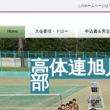
このホームページは
Home
大会要項・ドロー
申込書＆男女
​高体連
部